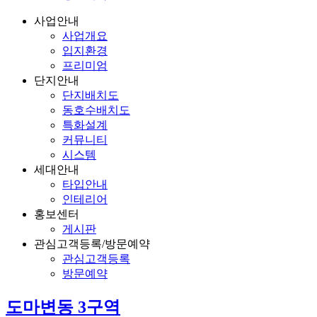
사업안내
사업개요
입지환경
프리미엄
단지안내
단지배치도
동호수배치도
특화설계
커뮤니티
시스템
세대안내
타입안내
인테리어
홍보센터
게시판
관심고객등록/방문예약
관심고객등록
방문예약
도마변동 3구역