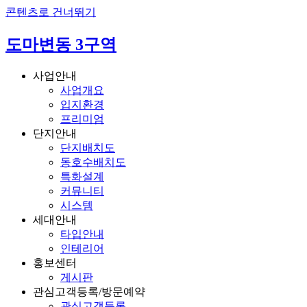
콘텐츠로 건너뛰기
도마변동 3구역
사업안내
사업개요
입지환경
프리미엄
단지안내
단지배치도
동호수배치도
특화설계
커뮤니티
시스템
세대안내
타입안내
인테리어
홍보센터
게시판
관심고객등록/방문예약
관심고객등록