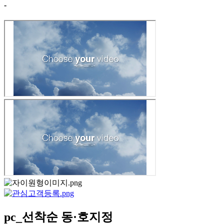
-
pc_선착순 동·호지정