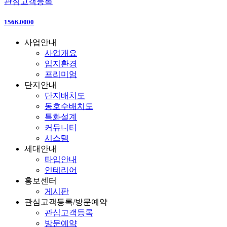
관심고객등록
1566.0000
사업안내
사업개요
입지환경
프리미엄
단지안내
단지배치도
동호수배치도
특화설계
커뮤니티
시스템
세대안내
타입안내
인테리어
홍보센터
게시판
관심고객등록/방문예약
관심고객등록
방문예약