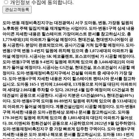
개인정보 수집에 동의합니다.
관심고객등록
도마·변동 재정비촉진지구는 대전광역시 서구 도마동, 변동, 가장동 일원의
노후화된 주택 밀집지역을 재개발하는 사업이다. 도마·변동1구역 상세 내용
아이콘 자세한 내용은 힐스테이트 가장더퍼스트 문서를 참고하십시오. 총
1,779세대[1]의 아파트가 들어설 예정이다. 현대건설, 현대엔지니어링이 공
동 시공한다. 분양이 완료되었으며, 공사기간을 거쳐 입주할 예정이다. 도마·
변동2구역 변동 3-4번지 일원에 위치해 있으며 총 1,072세대의 아파트가 들
어설 예정이다. 시공사는 SK 에코플랜트, 포스코이앤씨 가 시공할 예정이다.
도마·변동3구역 변동 9-4번지 일원에 위치해 있으며 총 3,446세대[2]의 아파
트가 들어설 예정이다. 시공사는 GS건설, 현대건설, 포스코건설이 시공할 예
정이다. 도마·변동재정비촉진지구에서 건설될 아파트 중 세대수가 가장 많
다. 도마·변동4구역 자세한 내용은 자이 힐스테이트 펜타시아 문서를 참고하
십시오. 도마동 165-1 번지에 2,644세대, 13개동으로 지어질 대단지 아파트이
며 세대당 2.06대를 주차할 수 있다. 2029년 4월 입주 예정이며 GS건설과 현
대건설이 공동으로 시공한다. 시공사 지분은 GS건설(60%), 현대건설(40%)
이다. 도마·변동6구역 도마동 86-89번지 일원에 위치해 있으며 총 533세대[3]
의 아파트가 들어설 예정이다. 계룡건설산업이 시공할 예정이다. 도마·변동8
구역 자세한 내용은 도마 e편한세상 포레나 문서를 참고하십시오. 도마동
179-30번지 일원에 위치해 있으며 총 1,881세대의 대단지 아파트가 들어섰
다. DL이앤씨와 한화건설이 공동으로 시공하였으며 2022년 9월 입주하였다.
도마·변동재정비촉진지구 중 가장 빠르게 입주한 구역이다. 도마·변동9구역
자세한 내용은 도마 포레나 해모로 문서를 참고하십시오. 도마동 181-1번지